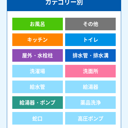
カテゴリー別
お風呂
その他
キッチン
トイレ
屋外・水栓柱
排水管・排水溝
洗濯場
洗面所
給水管
給湯器
給湯器・ポンプ
薬品洗浄
蛇口
高圧ポンプ