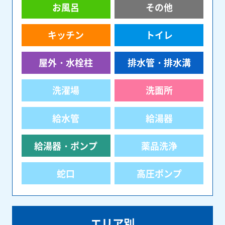
お風呂
その他
キッチン
トイレ
屋外・水栓柱
排水管・排水溝
洗濯場
洗面所
給水管
給湯器
給湯器・ポンプ
薬品洗浄
蛇口
高圧ポンプ
エリア別