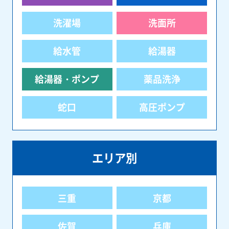
洗濯場
洗面所
給水管
給湯器
給湯器・ポンプ
薬品洗浄
蛇口
高圧ポンプ
エリア別
三重
京都
佐賀
兵庫