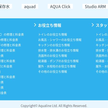
保存水
aquad
AQUA Click
Studio ARM
お役立ち情報
スタッ
式）の修理と料金表
トイレのお役立ち情報
トイレの
の修理と料金表
お風呂・シャワーのお役立ち情報
お風呂・
下の修理と料金表
キッチンのお役立ち情報
キッチン
修理と料金表
排水管・排水溝のお役立ち情報
排水管・
金表
洗面所のお役立ち情報
洗面所の
修理と料金表
給湯器・ポンプのお役立ち情報
給湯器・
理と料金表
屋外・水栓柱のお役立ち情報
屋外・水
表
その他のお役立ち情報
その他の
修理と料金表
金表
金表
料金表
Copyright© Aqualine Ltd. All Rights Reserved.