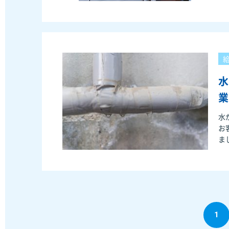
水
業
水
お
ました。 お客様からのお
1