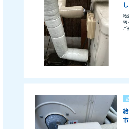
し
給
宅
ご連
さ
給
市