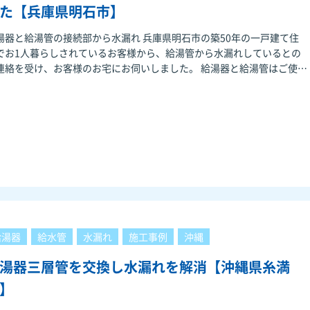
た【兵庫県明石市】
湯器と給湯管の接続部から水漏れ 兵庫県明石市の築50年の一戸建て住
でお1人暮らしされているお客様から、給湯管から水漏れしているとの
絡を受け、お客様のお宅にお伺いしました。 給湯器と給湯管はご使用
れて8年ほどで、1週
給湯器
給水管
水漏れ
施工事例
沖縄
湯器三層管を交換し水漏れを解消【沖縄県糸満
】