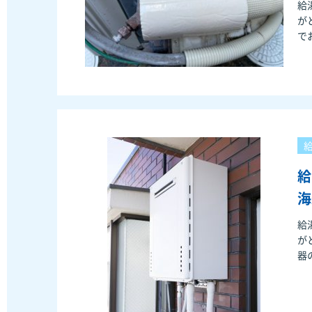
給
がとうござ
で
給
海
給
がとうござ
器
問