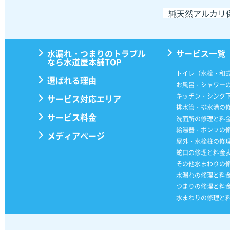
純天然アルカリ
水漏れ・つまりのトラブル
サービス一覧
なら水道屋本舗TOP
トイレ（水栓・和
選ばれる理由
お風呂・シャワー
キッチン・シンク
サービス対応エリア
排水管・排水溝の
サービス料金
洗面所の修理と料
給湯器・ポンプの
メディアページ
屋外・水栓柱の修
蛇口の修理と料金
その他水まわりの
水漏れの修理と料
つまりの修理と料
水まわりの修理と