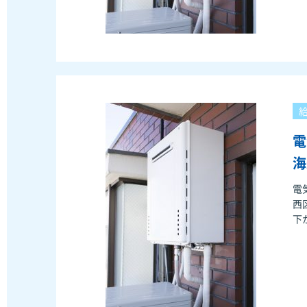
電
海
電
西
下