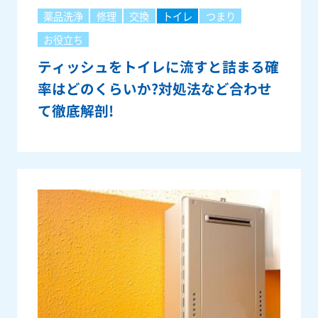
薬品洗浄
修理
交換
トイレ
つまり
お役立ち
ティッシュをトイレに流すと詰まる確
率はどのくらいか?対処法など合わせ
て徹底解剖!