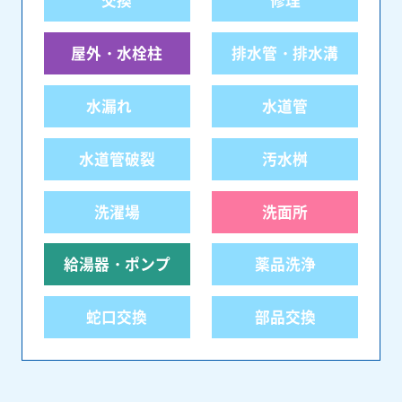
交換
修理
屋外・水栓柱
排水管・排水溝
水漏れ
水道管
水道管破裂
汚水桝
洗濯場
洗面所
給湯器・ポンプ
薬品洗浄
蛇口交換
部品交換